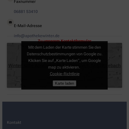
Faxnummer
06881 53410
E-Mail-Adresse
info@apothekewinter.de
Zu unserem Kontaktformular
Mit dem Laden der Karte stimmen Sie den
Datenschutzbestimmungen von Google zu.
Klicken Sie auf „Karte Laden“, um Google
Winter´sche Apotheke, Pickardstraße 1, 66822 Lebach
map zu aktivieren.
Cookie-Richtlinie
Karte laden
Kontakt