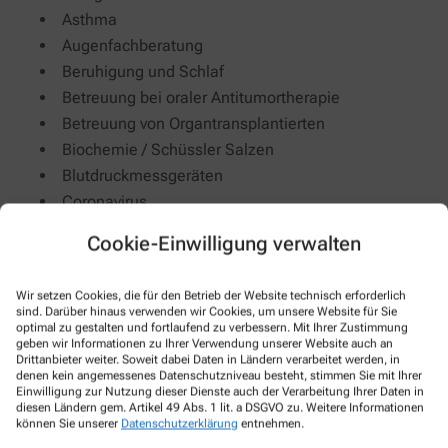
Asthma
Augenfachberatung
Beruhigung und Schlaf
Betreuung bei oraler Antitumortherapie
Betreuung von Organtransplantierten
Biochemie / Schüssler Salzen
Blutdruckmessgeräten
Coronavirus
Darmgesundheit
Cookie-Einwilligung verwalten
Decubitusprophylaxe
Depression
Wir setzen Cookies, die für den Betrieb der Website technisch erforderlich
Diabetes
sind. Darüber hinaus verwenden wir Cookies, um unsere Website für Sie
optimal zu gestalten und fortlaufend zu verbessern. Mit Ihrer Zustimmung
Häusliche Pflege
geben wir Informationen zu Ihrer Verwendung unserer Website auch an
Herz-Kreislauf & Gefäße
Drittanbieter weiter. Soweit dabei Daten in Ländern verarbeitet werden, in
denen kein angemessenes Datenschutzniveau besteht, stimmen Sie mit Ihrer
Homöopathie
Einwilligung zur Nutzung dieser Dienste auch der Verarbeitung Ihrer Daten in
Individuelle Rezepturen
diesen Ländern gem. Artikel 49 Abs. 1 lit. a DSGVO zu. Weitere Informationen
können Sie unserer
Datenschutzerklärung
entnehmen.
Individuelle Tinkturen