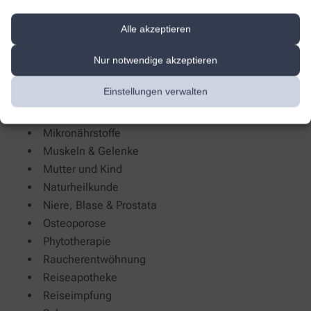
Inkontinenz
Klima- und umweltbewusster Umgang mit
Alle akzeptieren
Arzneimitteln
Kompressionstherapie
Nur notwendige akzeptieren
Kosmetik
Einstellungen verwalten
Kosmetik und Hautpflege
Medizinische Hautpflege
Mikronährstoffe
Muskeln & Gelenke
Mutter und Kind
Naturheilkunde
Niere, Blase & Prostata
Osteoporose
Phytotherapie
Raucherentwöhnung
Reiseapotheke
Reiseimpfung