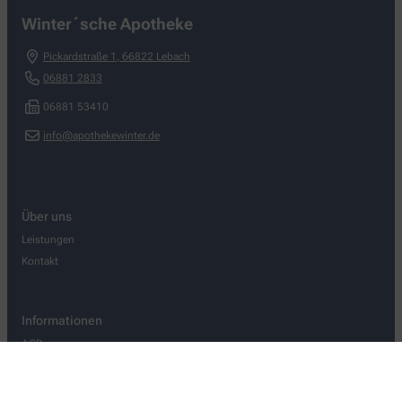
Winter´sche Apotheke
Pickardstraße 1
,
66822
Lebach
06881 2833
06881 53410
info@apothekewinter.de
Über uns
Leistungen
Kontakt
Informationen
AGB
Datenschutz
Impressum